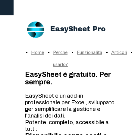
Add-in definitivo per potenziare la produttività di
Excel
EasySheet Pro
Home
Perche
Funzionalità
Articoli
usarlo?
EasySheet è gratuito. Per
sempre.
EasySheet è un add-in
professionale per Excel, sviluppato
per semplificare la gestione e
Scarica Gratis
l’analisi dei dati.
EasySheet Pro
Potente, completo, accessibile a
tutti: